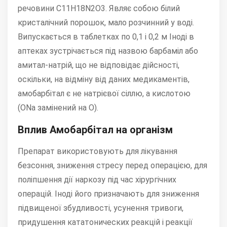
речовини C11H18N2O3. Являє собою білий
кристалічний порошок, мало розчинний у воді.
Випускається в таблетках по 0,1 і 0,2 м Іноді в
аптеках зустрічається під назвою барбаміл або
амитал-натрій, що не відповідає дійсності,
оскільки, на відміну від даних медикаментів,
амобарбітал є не натрієвої сіллю, а кислотою
(ОNa замінений на О).
Вплив Амобарбітал на організм
Препарат використовують для лікування
безсоння, зниження стресу перед операцією, для
поліпшення дії наркозу під час хірургічних
операцій. Іноді його призначають для зниження
підвищеної збудливості, усунення тривоги,
придушення кататонических реакцій і реакції