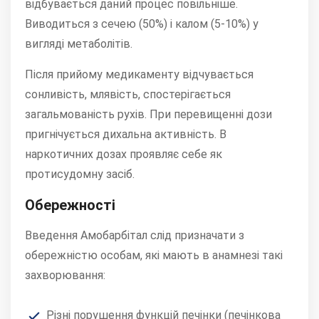
відбувається даний процес повільніше.
Виводиться з сечею (50%) і калом (5-10%) у
вигляді метаболітів.
Після прийому медикаменту відчувається
сонливість, млявість, спостерігається
загальмованість рухів. При перевищенні дози
пригнічується дихальна активність. В
наркотичних дозах проявляє себе як
протисудомну засіб.
Обережності
Введення Амобарбітал слід призначати з
обережністю особам, які мають в анамнезі такі
захворювання:
Різні порушення функцій печінки (печінкова