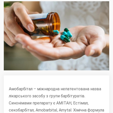
Амобарбітал – міжнародна непатентована назва
лікарського засобу з групи барбітуратів.
Синонімами препарату є АМІТАН, Естімал,
секобарбітал, Amobarbital, Amytal. Хімічна формула