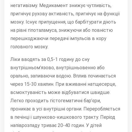
негативізму. Медикамент знижує чутливість,
пригнічує рухову активність, пригнічує на функції
мозку. Існує припущення, що барбітурати діють
на рівні гіпоталамуса, знижуючи або повністю
перешкоджаючи передачі імпульсів в кору
головного мозку.
Ліки вводять за 0,5-1 годину до сну
внутрішньом’язово, внутрішньовенно або
орально, запиваючи водою. Вплив починається
через 15-30 хвилин. При вживанні натщесерце,
всмоктуваність може відбуватися швидше.
Легко проходить гістогематичні бар’єри,
проникає в усі внутрішні органи. Переробляється
в печінці і шлунково-кишкового тракту. Період
напіврозпаду триває 20-40 годин. У дітей