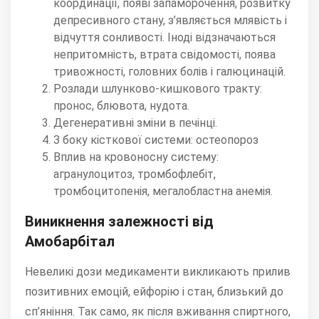
координації, появі запаморочення, розвитку
депресивного стану, з’являється млявість і
відчуття сонливості. Іноді відзначаються
непритомність, втрата свідомості, поява
тривожності, головних болів і галюцинацій.
Розлади шлунково-кишкового тракту:
пронос, блювота, нудота.
Дегенеративні зміни в печінці.
З боку кісткової системи: остеопороз
Вплив на кровоносну систему:
агранулоцитоз, тромбофлебіт,
тромбоцитопенія, мегалобластна анемія.
Виникнення залежності від
Амобарбітал
Невеликі дози медикаменти викликають прилив
позитивних емоцій, ейфорію і стан, близький до
сп’яніння. Так само, як після вживання спиртного,