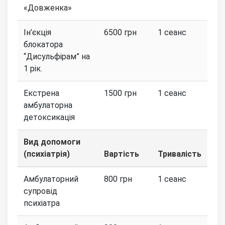
«Довженка»
Ін’єкція
6500 грн
1 сеанс
блокатора
“Дисульфірам” на
1 рік.
Екстрена
1500 грн
1 сеанс
амбулаторна
детоксикація
Вид допомоги
(психіатрія)
Вартість
Тривалість
Амбулаторний
800 грн
1 сеанс
супровід
психіатра