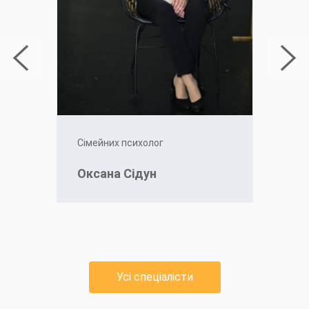
Сімейних психолог
Оксана Сідун
Усі спеціалісти