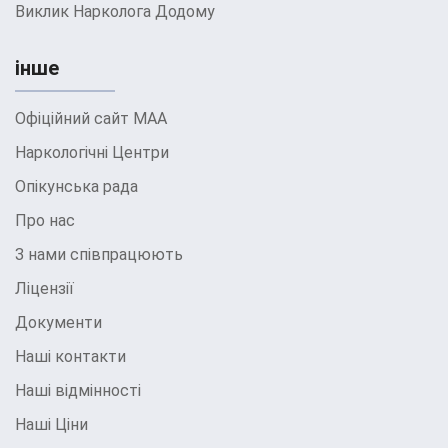
Виклик Нарколога Додому
дозволяє клініці залишатися на
передових позиціях у лікуванні
інше
наркозалежності та надавати пацієнтам
сучасні та ефективні методи лікування.
Офіційний сайт МАА
Як розпочати
Наркологічні Центри
Опікунська рада
лікування: кроки
Про нас
для звернення до
З нами співпрацюють
клініки
Ліцензії
Лікування наркозалежності – це
Документи
важливий і часто складний процес, який
Наші контакти
потребує комплексного підходу та
Наші відмінності
професійної медичної допомоги. Якщо
Наші Ціни
ви або ваш близький зіткнулися з