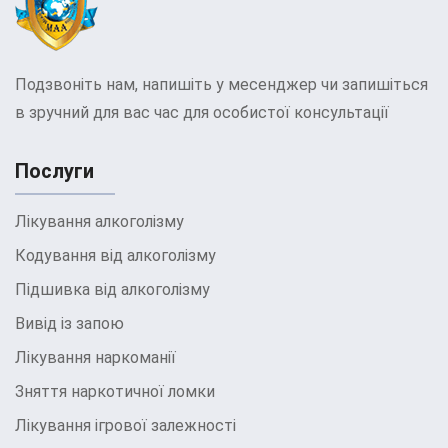
Більше того, в клініці є психологи і
терапевти з багатим досвідом роботи з
пацієнтами, які борються з
Подзвоніть нам, напишіть у месенджер чи запишіться
наркозалежністю, і мають глибоке
в зручний для вас час для особистої консультації
розуміння особливостей психологічних
аспектів цієї проблеми. Вони проводять
Послуги
сеанси терапії, спрямовані на
відновлення психологічного здоров’я
Лікування алкоголізму
пацієнтів та допомагають їм впоратися
Кодування від алкоголізму
з психологічними бар’єрами на шляху
Підшивка від алкоголізму
одужання.
Вивід із запою
Важливо також відзначити, що лікарі та
Лікування наркоманії
медичний персонал клініки постійно
вдосконалюють свої знання та
Зняття наркотичної ломки
навички, стежачи за останніми
Лікування ігрової залежності
досягненнями в галузі наркології. Це