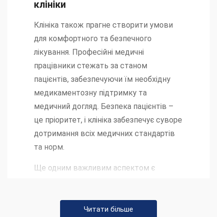
клініки
Клініка також прагне створити умови
для комфортного та безпечного
лікування. Професійні медичні
працівники стежать за станом
пацієнтів, забезпечуючи їм необхідну
медикаментозну підтримку та
медичний догляд. Безпека пацієнтів –
це пріоритет, і клініка забезпечує суворе
дотримання всіх медичних стандартів
та норм.
Ще одним важливим аспектом є
підтримка сім’ї та
близьких.
Наркологічна клініка
Міжнародна Антинаркотична
Читати більше