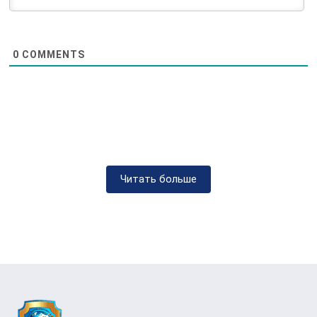
працівники пройшли спеціалізоване
навчання та мають глибокі знання про
методи та підходи до лікування
0
COMMENTS
наркозалежності. Це включає як
медикаментозне лікування, так і
психологічну підтримку.
Досвідчений персонал
наркологічної
клініки МАА в Богуславі
здатний
розробляти індивідуальні плани
Читать больше
лікування для кожного пацієнта з огляду
на його унікальні потреби та
особливості. Це дозволяє максимально
ефективно боротися з
наркозалежністю та досягати
стабільних результатів.