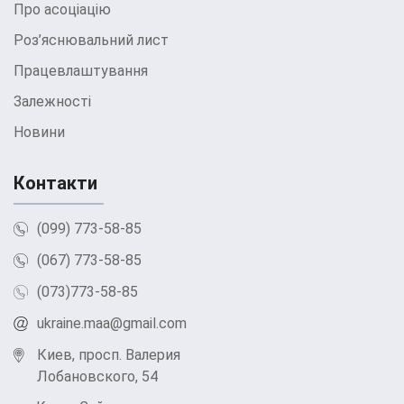
проблемою наркозалежності і вирішили
Про асоціацію
розпочати лікування, дотримання
Роз’яснювальний лист
певних кроків може значно полегшити
Працевлаштування
цей процес. У цьому розділі ми
Залежності
розповімо про те, як правильно
розпочати лікування наркозалежності
Новини
у
наркологічній клініці МАА у
Контакти
Богуславі.
Усвідомлення проблеми Першим і
(099) 773-58-85
найважливішим кроком на шляху
(067) 773-58-85
до одужання є усвідомлення
проблеми. Ви або ваш близький
(073)773-58-85
повинні визнати наявність
ukraine.maa@gmail.com
наркозалежності та бажання
позбутися її. Це може бути
Киев, просп. Валерия
важким кроком, але він необхідний
Лобановского, 54
подальшого лікування.