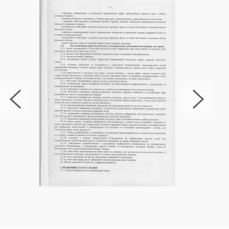
симптомами залежності, такими як тяга і
симптоми відміни. Поряд із ліками, люди, які
проходять MAT, отримують поведінкову терапію
та консультування для вирішення психологічних
та емоційних аспектів залежності. МАТ
ефективний при лікуванні опіоїдної та
алкогольної залежності.
6. 12-крокові програми
12-ступінчасті програми, такі як Анонімні
Алкоголіки (АА) та Анонімні Наркомани (АН), є
духовними групами підтримки, які забезпечують
взаємну підтримку та підзвітність людям у
відновленні. Ці програми використовують 12-
кроковий підхід, який фокусується на визнанні
безсилля над залежністю, здачі вищої влади та