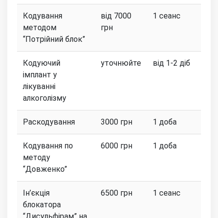
Кодування
від 7000
1 сеанс
методом
грн
“Потрійний блок”
Кодуючий
уточнюйте
від 1-2 діб
імплант у
лікуванні
алкоголізму
Раскодування
3000 грн
1 доба
Кодування по
6000 грн
1 доба
методу
“Довженко”
Ін’єкція
6500 грн
1 сеанс
блокатора
“Дисульфірам” на