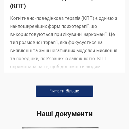
(КПТ)
Когнітивно-поведінкова терапія (КПТ) є однією з
найпоширеніших форм психотерапії, що
використовуються при лікуванні наркоманії. Це
тип розмовної терапії, яка фокусується на
виявленні та зміні негативних моделей мислення
та поведінки, пов’язаних із залежністю. КПТ
спрямована на те, щоб допомогти людям
розробити стратегії подолання та навички для
запобігання рецидиву та підтримці тверезості.
Читати більше
5. Медикаментозне лікування
залежності (MAТ)
Наші документи
Медикаментозне лікування від наркоманії (MAT)
включає використання ліків для управління