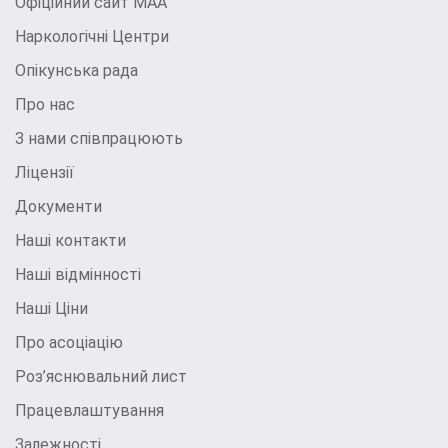
Офіційний сайт МАА
Люди, залежні від наркотиків, можуть
Наркологічні Центри
порушувати зобов’язання перед сім’єю, друзями
Опікунська рада
або роботодавцями. Вони можуть щосили
Про нас
намагатися зберегти роботу, стосунки або навіть
З нами співпрацюють
піклуватися про себе, оскільки їхнє бажання
Ліцензії
вибрати наркотик бере на себе все їхнє життя.
Документи
• Заперечення
Наші контакти
Нарешті, наркоманія часто включає стан
Наші відмінності
заперечення проблеми. Багато людей, залежні від
Наші Ціни
наркотиків, будуть стверджувати, що вони не
Про асоціацію
мають проблем або що вони можуть кинути в
будь-який час, коли захочуть. Це сильна ознака
Роз’яснювальний лист
того, що їхня залежність заважає їх здатності
Працевлаштування
усвідомлювати свій стан.
Залежності