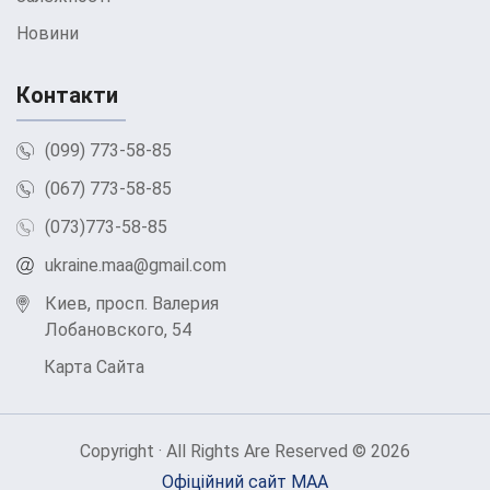
Наркоманія є серйозною проблемою, яка
Новини
торкається мільйонів людей у ​​всьому світі.
Першим кроком до одужання є виявлення
Контакти
симптомів залежності у себе чи оточуючих.
Освіта та обізнаність мають важливе значення
(099) 773-58-85
для запобігання залежності від наркотиків та
(067) 773-58-85
алкоголю. Не соромтеся звертатися за
(073)773-58-85
професійною допомогою і не чекайте, поки
ukraine.maa@gmail.com
ситуація погіршиться, щоб вжити заходів.
Киев, просп. Валерия
Поради під час
Лобановского, 54
лікування
Карта Сайта
наркозалежності
Сьогодні наркоманія є серйозною проблемою у
Copyright · All Rights Are Reserved © 2026
багатьох суспільствах. Це впливає не тільки на
Офіційний сайт МАА