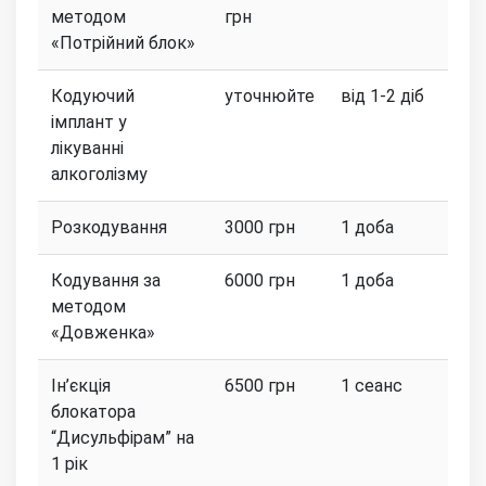
методом
грн
«Потрійний блок»
Кодуючий
уточнюйте
від 1-2 діб
імплант у
лікуванні
алкоголізму
Розкодування
3000 грн
1 доба
Кодування за
6000 грн
1 доба
методом
«Довженка»
Ін’єкція
6500 грн
1 сеанс
блокатора
“Дисульфірам” на
1 рік