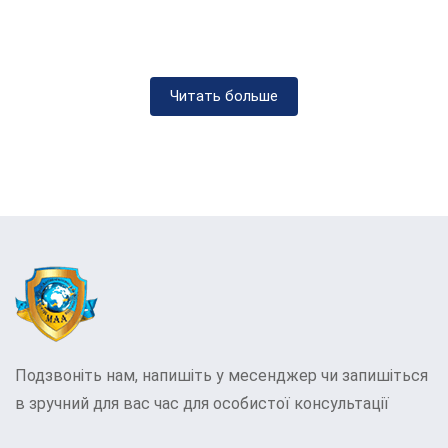
вживання стає проблемою, що впливає на
здоров’я, роботу, відносини та якість життя
людини.
Читать больше
Розбираємось, чому алкоголік починає пити:
Фактори та тригери
У процесі лікування ми приділяємо увагу
виявленню факторів та тригерів, які сприяють
вживанню алкоголю, та працюємо над їх
усуненням.
Біологічні фактори
Біологічні чинники, включаючи генетичну
Подзвоніть нам, напишіть у месенджер чи запишіться
схильність та фізіологічні особливості організму,
в зручний для вас час для особистої консультації
можуть відігравати значну роль у розвитку
алкоголізму.