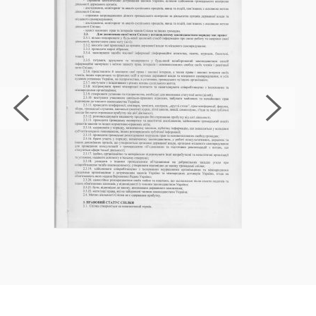
Метод інтервенції або як переконати
лікуватися
Метод інтервенції включає організацію зустрічі,
на якій близькі пацієнта висловлюють свою
турботу і пропонують допомогу. У клініці МАА ми
надаємо консультації та підтримку для
проведення таких зустрічей.
Правильний підхід та етапи лікування від
пияцтва
Лікування від алкоголізму в клініці МАА у
Вишгороді
починається з детоксикації, за якою
слідує реабілітація з метою відновлення
фізичного та психічного здоров’я.
Медикаментозне лікування алкогольної