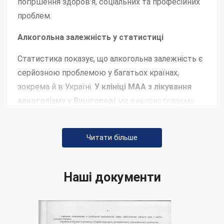
погіршення здоров’я, соціальних та професійних
проблем.
Алкогольна залежність у статистиці
Статистика показує, що алкогольна залежність є
серйозною проблемою у багатьох країнах,
зокрема й в Україні.
У клініці МАА з лікування
алкоголізму у Вишгороді
ми використовуємо
дані для розробки ефективних методів лікування.
Чи можливе лікування алкоголіка без його
Читати більше
відома?
Лікування алкоголіка без його згоди може бути
Наші документи
неефективним та етично неприйнятним. У клініці
МАА ми вважаємо, що важливо отримати згоду
та активну участь пацієнта у процесі лікування.