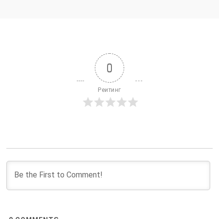
одужання. У клініці приділяється особлива увага
до ретельної підготовки та індивідуалізованого
підходу до кожного пацієнта. Цей процес можна
поділити на кілька ключових етапів:
Консультація та оцінка стану:
0
Первинний контакт: Пацієнт або його
Реитинг
родичі зв’язуються з клінікою для
обговорення проблеми та можливих
варіантів лікування.
Детальна оцінка: У клініці проводиться
ретельна діагностика, що включає медичні
аналізи, психологічну оцінку та
обговорення історії хвороби пацієнта.
Планування лікування:
Розробка індивідуального плану: На основі