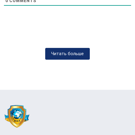
0
COMMENTS
даних фахівці клініки розробляють
персоналізований план лікування,
враховуючи специфіку стану пацієнта.
-Обговорення плану лікування: Лікарі в
деталях обговорюють з пацієнтом та його
родичами пропонований план, включаючи
методи лікування, тривалість курсу та
Читать больше
очікувані результати.
Формальні процедури:
Підписання документів: Пацієнт чи його
законні представники підписують
необхідні медичні та юридичні документи.
Оплата послуг: Здійснюється оплата за
лікування відповідно до затверджених
тарифів клініки.