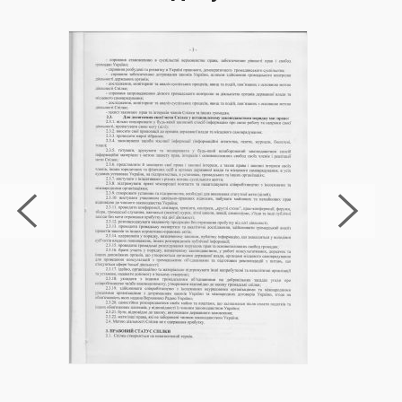
— Медитація та йога: Допомагають досягти
емоційного балансу та управління стресом.
Кожен із цих методів робить свій внесок у
комплексне лікування алкоголізму в Боярці,
пропонуючи пацієнтам різноманітні інструменти
для відновлення та підтримання тверезого
способу життя.
Процес вступу в Клініку
Боярка
Процес надходження до
МАА з лікування
алкоголізму в Боярці
для лікування
захворювань, включаючи алкоголізм та
наркоманію, є важливим етапом на шляху до