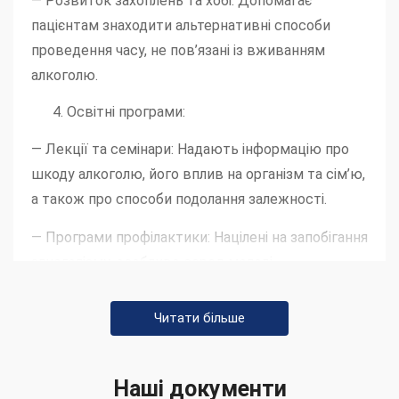
— Розвиток захоплень та хобі: Допомагає
пацієнтам знаходити альтернативні способи
проведення часу, не пов’язані із вживанням
алкоголю.
Освітні програми:
— Лекції та семінари: Надають інформацію про
шкоду алкоголю, його вплив на організм та сім’ю,
а також про способи подолання залежності.
— Програми профілактики: Націлені на запобігання
алкоголізму, особливо серед молоді.
Інноваційні методи:
Читати більше
— Арт-терапія та музикотерапія:
Використовуються як засоби для вираження
Наші документи
емоцій та переживань без слів.