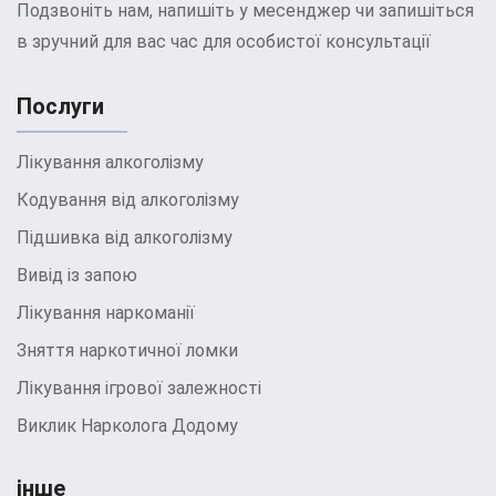
Подзвоніть нам, напишіть у месенджер чи запишіться
Адаптаційний період:
в зручний для вас час для особистої консультації
Знайомство з клінікою: Пацієнту
надається можливість ознайомитись з
Послуги
умовами перебування у клініці, її
персоналом та іншими пацієнтами.
Лікування алкоголізму
Психологічна підтримка: Психологи клініки
Кодування від алкоголізму
допомагають пацієнтові адаптуватися до
Підшивка від алкоголізму
нової обстановки та налаштуватися на
лікування.
Вивід із запою
Лікування наркоманії
Початок лікування:
Зняття наркотичної ломки
Перші процедури: Відразу після вступу
Лікування ігрової залежності
починається лікування, яке може
включати медикаментозну терапію,
Виклик Нарколога Додому
психотерапію, фізіотерапевтичні
процедури та інші методики.
інше