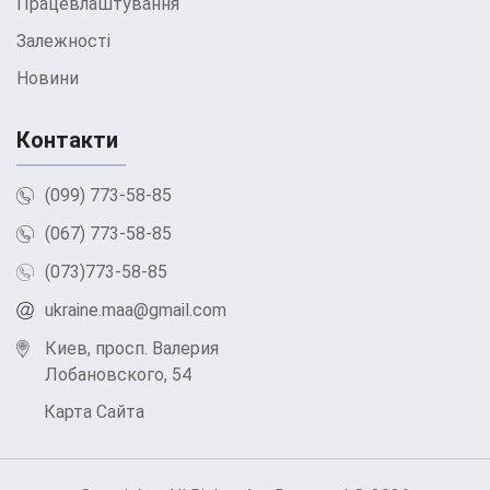
Працевлаштування
оцінка фізичного та психічного стану пацієнта,
Залежності
включаючи медичні та психологічні аспекти.
Новини
– Визначення цілей реабілітації: На основі
первинної діагностики фахівці формують
Контакти
індивідуальні цілі реабілітації.
(099) 773-58-85
Детоксикація:
(067) 773-58-85
– Медикаментозне лікування: Під медичним
(073)773-58-85
наглядом здійснюється очищення організму від
ukraine.maa@gmail.com
речовин, що викликають залежність.
Киев, просп. Валерия
— Підтримка та моніторинг: Лікарі контролюють
Лобановского, 54
фізичний стан пацієнта, полегшуючи симптоми
Карта Сайта
відміни та запобігаючи ускладненням.
Психотерапія: