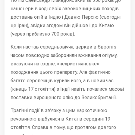
Потім Олександр Македонський за 350 років до
нашої ери в ході своїх завойовницьких походів
доставив опій в Індію і Давню Персію (сьогодні
це Іран), звідки згодом він дійшов і до Китаю
(через приблизно 700 років).
Коли настав середньовіччя, церкви в Європі з
часом повсюдно заборонили вживання опіуму,
вказуючи на східне, «нехристиянське»
походження цього препарату. Але фактично
багато європейців курили його, а в новий час
(кінець 17 століття) з Індії навіть почалися масові
поставки вирощеного опію до Великобританії.
Трагічні події в зв’язку з цим наркотичною
речовиною відбулися в Китаї в середині 19
століття. Справа в тому, що протягом довгого