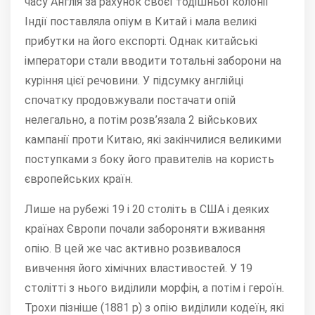
часу Англія за рахунок своєї тодішньої колонії
Індії поставляла опіум в Китай і мала великі
прибутки на його експорті. Однак китайські
імператори стали вводити тотальні заборони на
куріння цієї речовини. У підсумку англійці
спочатку продовжували постачати опій
нелегально, а потім розв’язала 2 військових
кампанії проти Китаю, які закінчилися великими
поступками з боку його правителів на користь
європейських країн.
Лише на рубежі 19 і 20 століть в США і деяких
країнах Європи почали забороняти вживання
опію. В цей же час активно розвивалося
вивчення його хімічних властивостей. У 19
столітті з нього виділили морфін, а потім і героїн.
Трохи пізніше (1881 р) з опію виділили кодеїн, які