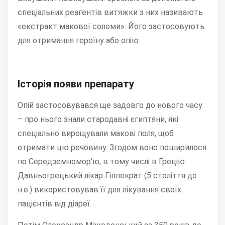
спеціальних реагентів витяжки з них називають
«екстракт макової соломи». Його застосовують
для отримання героїну або опію.
Історія появи препарату
Опій застосовувався ще задовго до нового часу
– про нього знали стародавні єгиптяни, які
спеціально вирощували макові поля, щоб
отримати цю речовину. Згодом воно поширилося
по Середземномор’ю, в тому числі в Грецію.
Давньогрецький лікар Гіппократ (5 століття до
н.е.) використовував її для лікування своїх
пацієнтів від діареї.