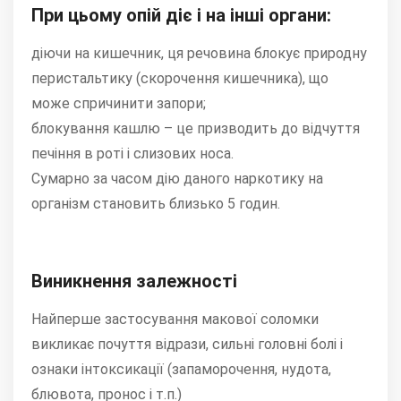
При цьому опій діє і на інші органи:
діючи на кишечник, ця речовина блокує природну
перистальтику (скорочення кишечника), що
може спричинити запори;
блокування кашлю – це призводить до відчуття
печіння в роті і слизових носа.
Сумарно за часом дію даного наркотику на
організм становить близько 5 годин.
Виникнення залежності
Найперше застосування макової соломки
викликає почуття відрази, сильні головні болі і
ознаки інтоксикації (запаморочення, нудота,
блювота, пронос і т.п.)