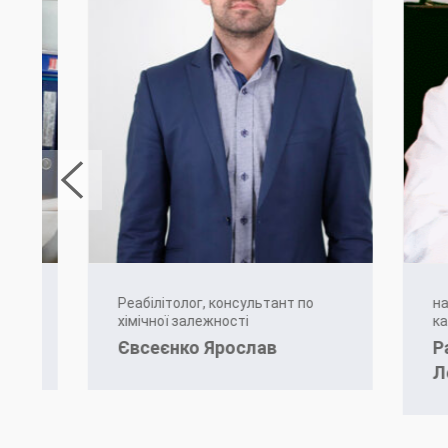
Реабілітолог, консультант по
наркол
хімічної залежності
категор
Євсеєнко Ярослав
Рама
Леон