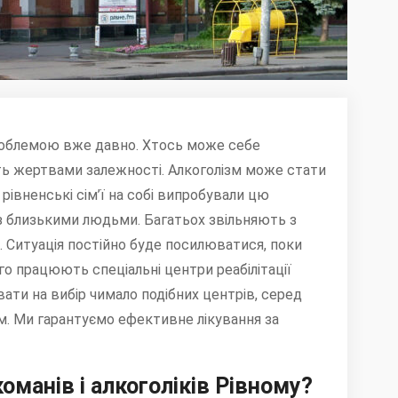
облемою вже давно. Хтось може себе
ють жертвами залежності. Алкоголізм може стати
івненські сім’ї на собі випробували цю
 з близькими людьми. Багатьох звільняють з
 Ситуація постійно буде посилюватися, поки
го працюють спеціальні центри реабілітації
ати на вибір чимало подібних центрів, серед
м. Ми гарантуємо ефективне лікування за
команів і алкоголіків Рівному?