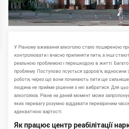
У Рівному вживання алкоголю стало поширеною пр
контролювати і вчасно припиняти пити, а інші ста
реальною проблемою і перешкодою в житті. Багато р
проблему. Поступово псується здоров’я, відносини
роботи, через що вони починають пити ще сильніше.
людина не прийме рішення з неї вибратися. Для цьо
алкоголіків. Рівне на даний момент може запропонув
яких перевагу розумно віддавати перевіреним часо
адекватною вартості.
Як працює центр реабілітації нар