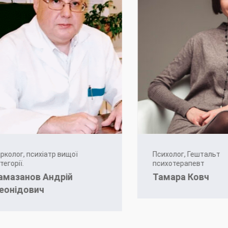
ог, психіатр вищої
Психолог, Гештальт
ії.
психотерапевт
занов Андрій
Тамара Ковч
ідович