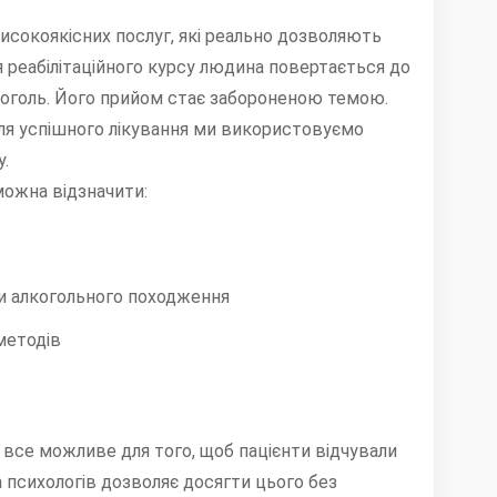
високоякісних послуг, які реально дозволяють
 реабілітаційного курсу людина повертається до
коголь. Його прийом стає забороненою темою.
Для успішного лікування ми використовуємо
у.
ожна відзначити:
и алкогольного походження
методів
ь все можливе для того, щоб пацієнти відчували
а психологів дозволяє досягти цього без