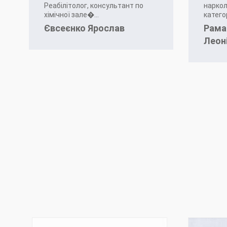
Реабілітолог, консультант по
наркол
хімічної зале�...
категорі
Євсеєнко Ярослав
Рама
Леон