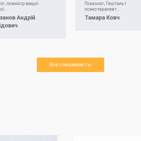
ог, психіатр вищої
Психолог, Гештальт
ї....
психотерапевт...
занов Андрій
Тамара Ковч
ідович
Все специалисты