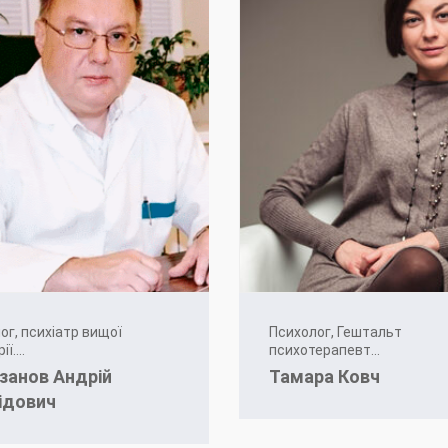
ог, психіатр вищої
Психолог, Гештальт
ї....
психотерапевт...
занов Андрій
Тамара Ковч
ідович