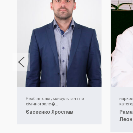
Реабілітолог, консультант по
наркол
хімічної зале�...
категорі
Євсеєнко Ярослав
Рама
Леон