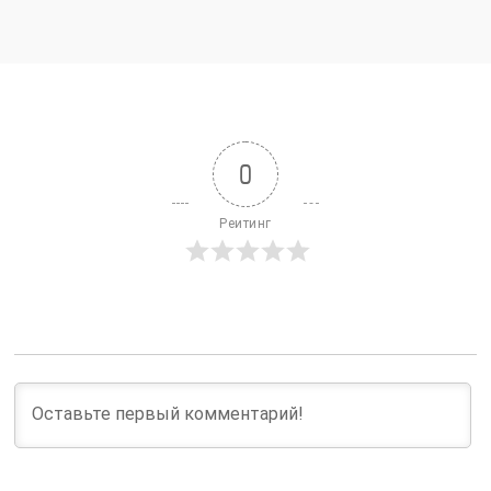
0
Реитинг