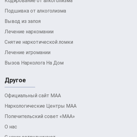
Кодирование от алкоголизма
Капельница с витаминами
Подшивка от алкоголизма
Витаминный комплекс может быть
Вывод из запоя
добавлен для усиления действия глюкозо-
солевого раствора. Витамины, такие как
Лечение наркомании
тиамин (витамин В1), аскорбиновая
Снятие наркотической ломки
кислота (витамин C), витамин Е и витамин
РР, помогают улучшить обменные
Лечение игромании
процессы, защитить клетки организма и
Вызов Нарколога На Дом
восстановить работу важных органов.
«Сухая капельница»
Другое
Термин «сухая капельница» часто
используется для описания
Официальный сайт МАА
самостоятельного приема определенных
Наркологические Центры МАА
лекарств с целью снять запой в домашних
условиях, без назначения
Попечительский совет «МАА»
квалифицированного врача-нарколога. Это
О нас
не рекомендуется, так как задержка