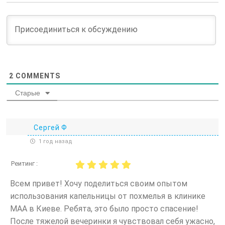
состояний, вызванных длительным
употреблением алкоголя, и является
безболезненной методикой. Обычно пациент
начинает ощущать уменьшение симптомов в
течение первых 15 минут после начала
процедуры. Специалист по наркологии
2
COMMENTS
подбирает состав капельницы, исходя из
индивидуальных потребностей пациента. В
Старые
базовый комплект входят следующие
элементы:
Сергей Ф
Раствор для детоксикации,
1 год назад
способствующий нормализации водно-
электролитного баланса;
Реитинг :
Стандартный физиологический раствор и
Всем привет! Хочу поделиться своим опытом
раствор глюкозы;
использования капельницы от похмелья в клинике
МАА в Киеве. Ребята, это было просто спасение!
Диуретики для уменьшения отеков, если
они имеются;
После тяжелой вечеринки я чувствовал себя ужасно,