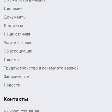
С нами сотрудничают
обращения к специалисту может
усугубить состояние алкоголика. Среди
Лицензии
добавляемых препаратов могут быть
Документы
антидепрессанты и снотворные для
снятия психологической зависимости от
Контакты
алкоголя, а также препараты для
Наши отличия
восстановления физического состояния,
Услуги и Цены
такие как электролиты, витамины и
препараты для нормализации давления и
Об ассоциации
обмена веществ.
Письмо
Дезинтоксикационная
капельница
Трудоустройство и почему это важно?
Зависимости
Для ускорения вывода продуктов распада
алкоголя используются специальные
Новости
инфузионные растворы с
балансированным электролитным
Контакты
составом, такие как фумаровая и янтарная
кислоты. Эти компоненты активизируют
(099) 773-58-85