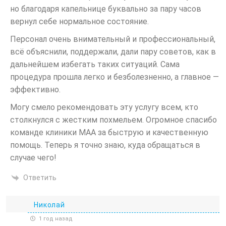
но благодаря капельнице буквально за пару часов
Витамин В6 и аскорбиновая кислота для
вернул себе нормальное состояние.
поддержания иммунной системы;
Персонал очень внимательный и профессиональный,
Препараты, содержащие калий и магний,
всё объяснили, поддержали, дали пару советов, как в
для восстановления минерального
дальнейшем избегать таких ситуаций. Сама
баланса.
процедура прошла легко и безболезненно, а главное —
эффективно.
Типы капельниц при
Могу смело рекомендовать эту услугу всем, кто
похмелье
столкнулся с жестким похмельем. Огромное спасибо
команде клиники МАА за быструю и качественную
помощь. Теперь я точно знаю, куда обращаться в
случае чего!
Ответить
Николай
1 год назад