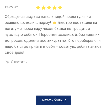
Реитинг :
Обращался сюда за капельницей после гулянки,
реально вывели в норму!
Быстро поставили на
ноги, уже через пару часов башка не трещит, и
При лечении алкогольной интоксикации
существует разнообразие методов и
чувствую себя ок. Персонал вежливый, без лишних
капельниц, которые помогают справиться
вопросов, сделали всё аккуратно. Кто переборщил и
с последствиями длительного
надо быстро прийти в себя – советую, ребята знают
употребления алкоголя. Давайте
своё дело!
рассмотрим наиболее известные способы
Ответить
борьбы с алкогольной интоксикацией.
Важно отметить, что только психиатр-
нарколог может подобрать наилучший
состав раствора на основе осмотра и
результатов анализов
.
Глюкозо-солевой раствор
Читать больше
Глюкозо-солевой раствор представляет