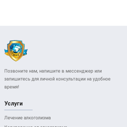
собой комбинацию хлорида натрия 0,9% и
5-10% глюкозы, которые поочередно
вводятся в организм. Этот состав
способствует снижению концентрации
алкоголя в крови, нормализации водно-
солевого баланса и улучшению
реологических свойств крови. При
необходимости применяются
специальные растворы для стабилизации
артериального давления и
кровообращения.
Позвоните нам, напишите в мессенджер или
Полиионные растворы
запишитесь для личной консультации на удобное
время!
Полиионные растворы играют ключевую
роль в нормализации водно-солевого
баланса организма. Они корректируют
Услуги
электролитные нарушения, оптимизируют
концентрацию ионов в крови, улучшают
Лечение алкоголизма
обменные процессы и работу сердца.