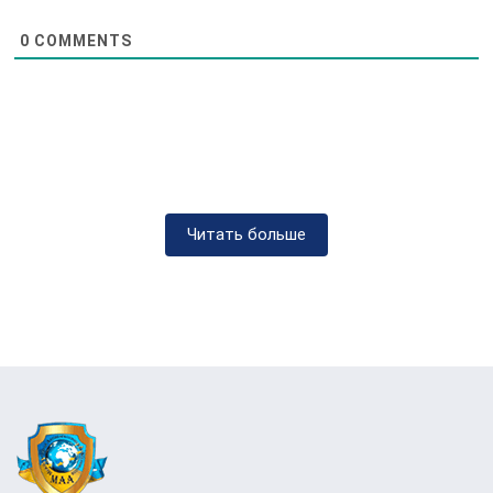
выздоровление. Центр поможет вам
0
COMMENTS
разработать план для возвращения к
обычной жизни без алкоголя и поддержит
вас на этом пути.
Заключение
Завершая эту статью о выводе из запоя на дому
с помощью
Международной
Читать больше
Антинаркотической Ассоциации в городе
Березани
, хочется подчеркнуть важность и
значимость этой услуги для людей,
столкнувшихся с проблемой алкогольной
зависимости. Вывод из запоя — это шанс на
новую жизнь, свободную от вредной привычки.
Центр МАА в Березани предоставляет