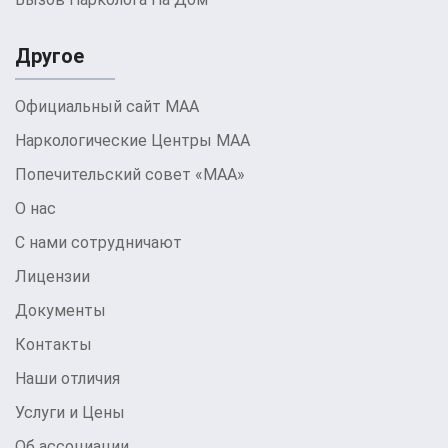
здоровой и полноценной жизни.
Клиника МАА в
городе Березани
готова поддержать вас на
Другое
этом пути и обеспечить качественное лечение.
Не упустите свой шанс на изменения и более
Официальный сайт МАА
яркое будущее без алкоголя.
Наркологические Центры МАА
Попечительский совет «МАА»
О нас
С нами сотрудничают
Лицензии
Документы
Контакты
Наши отличия
Услуги и Цены
Об ассоциации