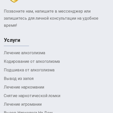
качественную и профессиональную помощь,
основанную на медицинских стандартах и
Позвоните нам, напишите в мессенджер или
психологической поддержке. Команда
запишитесь для личной консультации на удобное
специалистов работает с каждым пациентом
время!
индивидуально, разрабатывая оптимальный план
лечения и обеспечивая медицинский контроль на
Услуги
всех этапах процесса.
Лечение алкоголизма
Вывод из запоя на дому — это шаг к
выздоровлению и улучшению качества жизни.
Кодирование от алкоголизма
Эта услуга позволяет людям начать новую главу
Подшивка от алкоголизма
в своей жизни, освободившись от алкогольной
Вывод из запоя
зависимости.
Лечение наркомании
Не стоит откладывать решение об обращении за
Снятие наркотической ломки
помощью. Чем раньше вы примете решение о
Лечение игромании
выводе из запоя, тем быстрее вернетесь к
Вызов Нарколога На Дом