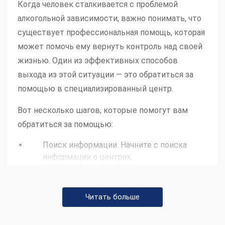
Когда человек сталкивается с проблемой
алкогольной зависимости, важно понимать, что
существует профессиональная помощь, которая
может помочь ему вернуть контроль над своей
жизнью. Один из эффективных способов
выхода из этой ситуации — это обратиться за
помощью в специализированный центр.
Вот несколько шагов, которые помогут вам
обратиться за помощью:
Поиск информации. Начните с поиска
информации о центрах,
специализирующихся на лечении
алкогольной зависимости. Интернет,
социальные сети и рекомендации
Читать больше
знакомых могут быть полезными
источниками информации.