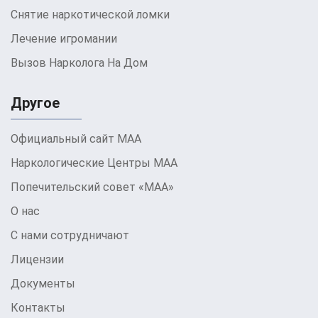
препаратов по назначению врача. Однако
Снятие наркотической ломки
самостоятельно снимать ломку категорически
Лечение игромании
не рекомендуется из-за высокого риска
Вызов Нарколога На Дом
осложнений.
Почему категорически
Другое
запрещается снимать
Официальный сайт МАА
наркотическую ломку в
Наркологические Центры МАА
домашних условиях
Попечительский совет «МАА»
О нас
Самостоятельная попытка снять наркотическую
ломку дома может привести к серьезным,
С нами сотрудничают
иногда необратимым последствиям для
Лицензии
здоровья. Без должного медицинского контроля
Документы
и поддержки риск развития осложнений, таких
Контакты
как обезвоживание, нарушение сердечного