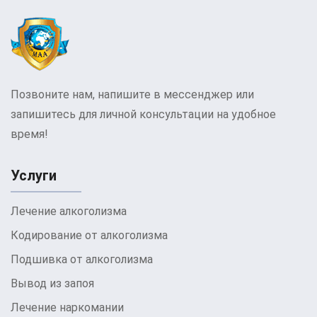
помощи справиться практически невозможно.
Симптомы
наркотической ломки и
первая помощь до
Позвоните нам, напишите в мессенджер или
приезда нарколога МАА
запишитесь для личной консультации на удобное
время!
Симптомы наркотической ломки могут
включать тревогу, депрессию, бессонницу,
Услуги
сильную физическую боль, тошноту, рвоту,
диарею, повышенное потоотделение и дрожь.
Лечение алкоголизма
Первая помощь до приезда нарколога центра
Кодирование от алкоголизма
МАА по снятию наркотической ломки в
Подшивка от алкоголизма
Ржищеве
заключается в обеспечении покоя,
Вывод из запоя
доступа к чистой питьевой воде и, при
необходимости, приеме легких седативных
Лечение наркомании