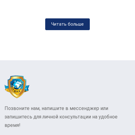
Методы лечения наркомании в
Вышгороде и области
Читать больше
Мы используем различные методы
лечения наркомании, включая
инновационные медикаментозные
подходы, психотерапию и программы
социальной адаптации, адаптированные к
потребностям жителей Вышгорода и
области.
Лечение и детоксикация при
наркозависимости в МАА Вышгород
Позвоните нам, напишите в мессенджер или
Детоксикация — это первый и важный
запишитесь для личной консультации на удобное
шаг в лечении наркозависимости,
время!
который помогает снизить физическую