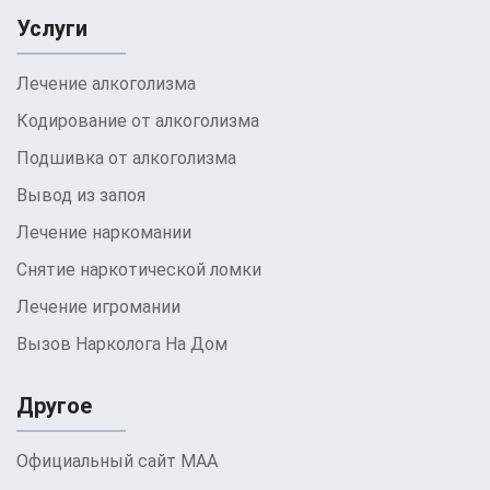
зависимость и подготовить пациента к
Услуги
дальнейшей реабилитации. В
Лечение алкоголизма
Международной Антинаркотической
Ассоциации по лечению наркотической
Кодирование от алкоголизма
зависимости в
Вышгороде
этот процесс
Подшивка от алкоголизма
проводится с использованием
Вывод из запоя
современных методов и под строгим
Лечение наркомании
медицинским контролем.
Снятие наркотической ломки
Лечение игромании
Вызов Нарколога На Дом
Другое
Официальный сайт МАА