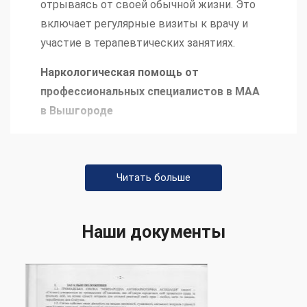
отрываясь от своей обычной жизни. Это
включает регулярные визиты к врачу и
участие в терапевтических занятиях.
Наркологическая помощь от
профессиональных специалистов в МАА
в Вышгороде
В нашем центре работают
высококвалифицированные специалисты,
Читать больше
включая наркологов, психотерапевтов и
социальных работников, которые
предоставляют профессиональную
Наши документы
помощь на каждом этапе лечения.
Освобождение от наркотических
зависимостей в Вышгороде