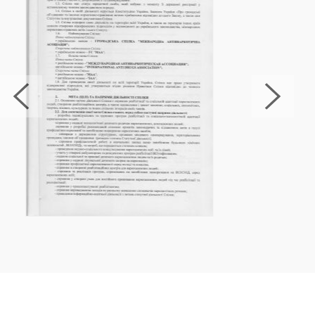
Целью нашего центра является полное
освобождение пациентов от
наркотических зависимостей и
возвращение к здоровой, счастливой и
продуктивной жизни.
Диагностика наркомании в Вышгороде
МАА
Мы проводим тщательную диагностику
для определения степени наркомании и
разработки эффективного плана лечения,
учитывая физическое и психологическое
состояние пациента.
Симптомы наркозависимости
Важной частью лечения является