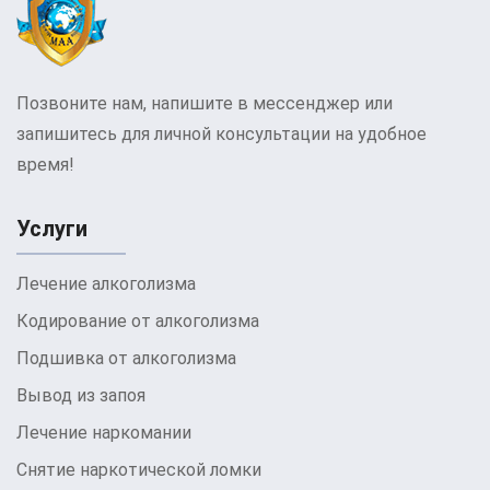
групповую психотерапию, когнитивно-
поведенческую терапию, а также арт-терапию и
медитацию. Эти методы помогают пациентам
разобраться в причинах своей зависимости,
Позвоните нам, напишите в мессенджер или
научиться справляться со стрессом и
запишитесь для личной консультации на удобное
восстанавливать эмоциональное равновесие.
время!
Детоксикация в центре МАА проводится под
строгим медицинским наблюдением, с
Услуги
использованием современных медикаментов,
которые облегчают симптомы отмены и
Лечение алкоголизма
помогают безопасно очистить организм.
Кодирование от алкоголизма
Лечение и
Подшивка от алкоголизма
детоксикация при
Вывод из запоя
Лечение наркомании
наркозависимости МАА
Снятие наркотической ломки
Лечение и детоксикация при наркозависимости