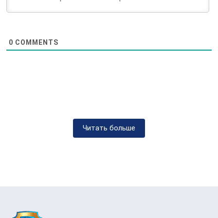
Антинаркотической Ассоциации по лечению
наркомании в Мироновке
разработал
комплексный подход к лечению наркомании,
0
COMMENTS
включающий несколько ключевых этапов.
Начальный этап – это детоксикация, процесс,
направленный на очищение организма от
токсинов. Следующий шаг –
психотерапевтическое вмешательство, целью
которого является устранение психологической
Читать больше
зависимости и коррекция поведения.
Методы лечения
наркомании
Методы
лечения наркотической зависимости в
МАА в Мироновке
включают индивидуальную и