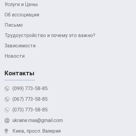
Услуги и Цены
Консультация 24/7
Об ассоциации
Международная Антинаркотическая
Письмо
Ассоциация по лечению наркозависимости в
Трудоустройство и почему это важно?
городе Мироновка
уделяет особое внимание
Зависимости
конфиденциальности своих пациентов.
Анонимное лечение и круглосуточная поддержка
Новости
– важная часть программы, которая позв
оляет
пациентам чувствовать себя в безопасности и
Контакты
комфорте, обращаясь за помощью в любое
(099) 773-58-85
время.
(067) 773-58-85
Можно ли вылечить
(073) 773-58-85
наркозависимость
ukraine.maa@gmail.com
принудительно?
Киев, просп. Валерия