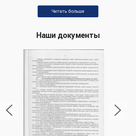
«Международной Антинаркотической
Читать больше
Ассоциации»
в Обухове
возможно только в
случаях, когда человек представляет
непосредственную угрозу для себя или
Наши документы
окружающих. В большинстве случаев лечение
алкогольной зависимости эффективно только
при добровольном согласии и активном участии
самого алкоголика. Принудительное лечение
может быть использовано как крайняя мера, но
ключевым элементом успеха является желание
и готовность пациента работать над своей
проблемой.
Как понять, что
алкоголизм — это уже