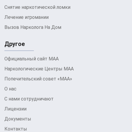
лечения.
Снятие наркотической ломки
Признаки появления
Лечение игромании
алкогольной
Вызов Нарколога На Дом
зависимости
Другое
Алкогольная зависимость не возникает
Официальный сайт МАА
мгновенно; это постепенный процесс, который
начинается с незаметных изменений в
Наркологические Центры МАА
поведении и физиологии человека. Ранние
Попечительский совет «МАА»
признаки могут включать увеличение
О нас
количества и частоты употребления алкоголя,
С нами сотрудничают
потерю контроля над количеством выпитого,
Лицензии
появление алкогольного похмелья, снижение
интереса к ранее важным жизненным аспектам
Документы
и социальным обязанностям. Часто алкоголизм
Контакты