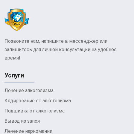
алкоголизма
Алкоголизм приводит к серьезным физическим,
психологическим и социальным последствиям.
Физические последствия включают в себя
Позвоните нам, напишите в мессенджер или
поражение печени, сердечно-сосудистые
запишитесь для личной консультации на удобное
заболевания, ухудшение иммунной системы и
время!
увеличение риска различных видов рака.
Психологические последствия могут включать
Услуги
депрессию, тревожные расстройства и
когнитивные нарушения. Социальные
Лечение алкоголизма
последствия часто выражаются в потере
Кодирование от алкоголизма
работы, разрушении семейных отношений и
Подшивка от алкоголизма
социальной изоляции. Понимание этих
последствий важно для осознания серьезности
Вывод из запоя
проблемы и необходимости своевременного
Лечение наркомании