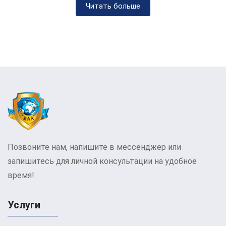
Читать больше
им справиться с сильным желанием пить.
Еще одним методом
кодирования алкоголизма
в МАА в Василькове
является использование
имплантатов или внутривенных инъекций. Это
специальные медицинские процедуры, которые
создают негативные реакции при употреблении
алкоголя. Имплантаты могут быть размещены
под кожей пациента, их действие продолжается
несколько месяцев.
Позвоните нам, напишите в мессенджер или
Психотерапевтическая поддержка также играет
запишитесь для личной консультации на удобное
важную роль в процессе кодирования.
время!
Пациентам предоставляется возможность
консультироваться с психологами или
Услуги
психотерапевтами, чтобы разрешить
психологические проблемы, связанные с