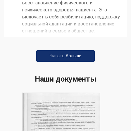
восстановление физического и
психического здоровья пациента. Это
включает в себя реабилитацию, поддержку
социальной адаптации и восстановление
отношений в семье и обществе.
Важно отметить, что
кодирование алкоголизма
в МАА в Василькове
— это серьезная процедура,
Читать больше
и её проведение должно осуществляться только
опытными специалистами в соответствии с
законодательством Украины. Пациенты,
Наши документы
решившие воспользоваться этой методикой,
должны обращаться к квалифицированным
медицинским учреждениям и наркологическим
центрам для получения профессиональной
помощи. Кодирование алкоголизма в МАА в
Василькове может стать первым шагом на пути