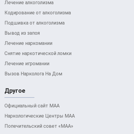
Лечение алкоголизма
алкогольной зависимостью, и научиться
Кодирование от алкоголизма
справляться с стрессом и искушениями.
Подшивка от алкоголизма
Следует отметить, что успешность процесса
Вывод из запоя
кодирования зависит от множества факторов,
Лечение наркомании
включая мотивацию пациента, степень
Снятие наркотической ломки
зависимости, а также качество и
профессионализм врачей и специалистов,
Лечение игромании
проводящих процедуры. Пациентам
Вызов Нарколога На Дом
рекомендуется соблюдать рекомендации врача
и участвовать в программе реабилитации, чтобы
Другое
укрепить свою трезвость и предотвратить
рецидивы.
Официальный сайт МАА
Наркологические Центры МАА
Преимущества выбора
Попечительский совет «МАА»
кодирования в