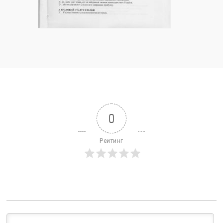
0
Реитинг