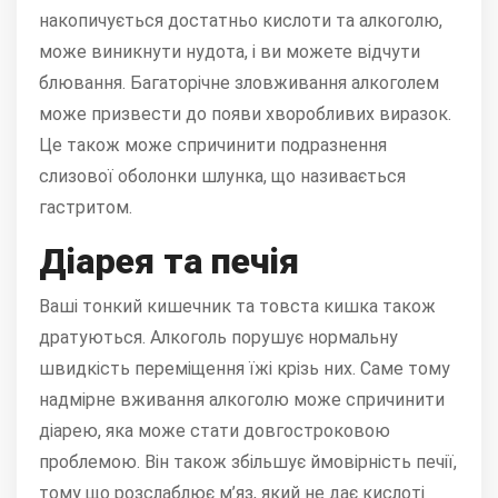
накопичується достатньо кислоти та алкоголю,
може виникнути нудота, і ви можете відчути
блювання. Багаторічне зловживання алкоголем
може призвести до появи хворобливих виразок.
Це також може спричинити подразнення
слизової оболонки шлунка, що називається
гастритом.
Діарея та печія
Ваші тонкий кишечник та товста кишка також
дратуються. Алкоголь порушує нормальну
швидкість переміщення їжі крізь них. Саме тому
надмірне вживання алкоголю може спричинити
діарею, яка може стати довгостроковою
проблемою. Він також збільшує ймовірність печії,
тому що розслаблює м’яз, який не дає кислоті