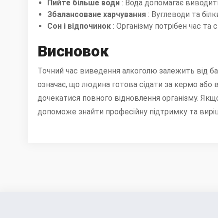
Пийте більше води
: Вода допомагає виводит
Збалансоване харчування
: Вуглеводи та біл
Сон і відпочинок
: Організму потрібен час та
Висновок
Точний час виведення алкоголю залежить від баг
означає, що людина готова сідати за кермо або 
дочекатися повного відновлення організму. Якщо 
допоможе знайти професійну підтримку та виріши