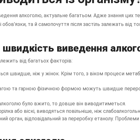
ведення алкоголю, актуальне багатьом. Адже знання цих те
 обов’язки, та й самопочуття після застіль залежать від то
 швидкість виведення алко
алежить від багатьох факторів:
иться швидше, ніж у жінок. Крім того, з віком процеси мет
вагою та гарною фізичною формою можуть швидше переро
 алкоголю було вжито, то довше він виводитиметься.
 горілка або віскі, виводяться повільніше, ніж слабоалкогольні
вний орган, відповідальний за переробку етанолу. Пробле