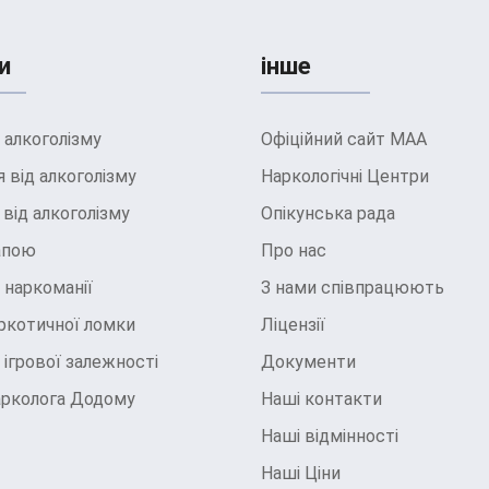
и
інше
 алкоголізму
Офіційний сайт МАА
 від алкоголізму
Наркологічні Центри
від алкоголізму
Опікунська рада
запою
Про нас
 наркоманії
З нами співпрацюють
ркотичної ломки
Ліцензії
 ігрової залежності
Документи
арколога Додому
Наші контакти
Наші відмінності
Наші Ціни