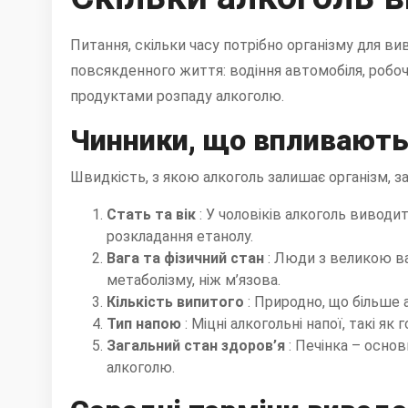
Питання, скільки часу потрібно організму для ви
повсякденного життя: водіння автомобіля, робочі
продуктами розпаду алкоголю.
Чинники, що впливають
Швидкість, з якою алкоголь залишає організм, з
Стать та вік
: У чоловіків алкоголь вивод
розкладання етанолу.
Вага та фізичний стан
: Люди з великою 
метаболізму, ніж м’язова.
Кількість випитого
: Природно, що більше
Тип напою
: Міцні алкогольні напої, такі як
Загальний стан здоров’я
: Печінка – осно
алкоголю.