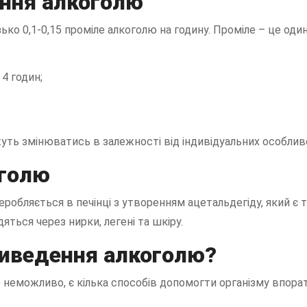
ення алкоголю
о 0,1-0,15 проміле алкоголю на годину. Проміле – це одини
 4 годин;
жуть змінюватись в залежності від індивідуальних особлив
оголю
робляється в печінці з утворенням ацетальдегіду, який є 
яться через нирки, легені та шкіру.
виведення алкоголю?
неможливо, є кілька способів допомогти організму впора