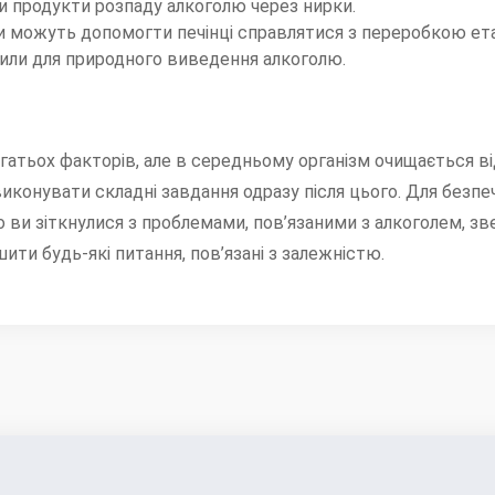
и продукти розпаду алкоголю через нирки.
ки можуть допомогти печінці справлятися з переробкою ета
 сили для природного виведення алкоголю.
атьох факторів, але в середньому організм очищається від
виконувати складні завдання одразу після цього. Для безп
ви зіткнулися з проблемами, пов’язаними з алкоголем, звер
ти будь-які питання, пов’язані з залежністю.