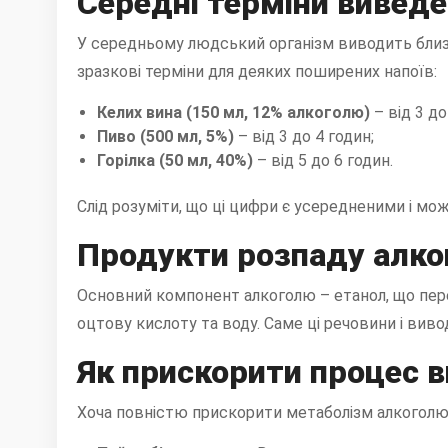
Середні терміни вивед
У середньому людський організм виводить близьк
зразкові терміни для деяких поширених напоїв:
Келих вина (150 мл, 12% алкоголю)
– від 3 до
Пиво (500 мл, 5%)
– від 3 до 4 годин;
Горілка (50 мл, 40%)
– від 5 до 6 годин.
Слід розуміти, що ці цифри є усередненими і мо
Продукти розпаду алк
Основний компонент алкоголю – етанол, що пере
оцтову кислоту та воду. Саме ці речовини і вивод
Як прискорити процес 
Хоча повністю прискорити метаболізм алкоголю 