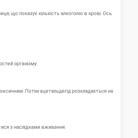
ця, що показує кількість алкоголю в крові. Ось
остей організму.
токсичним. Потім ацетальдегід розкладається на
тися з наслідками вживання: