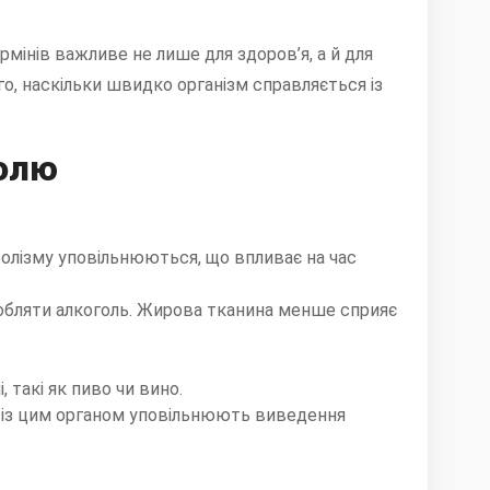
рмінів важливе не лише для здоров’я, а й для
го, наскільки швидко організм справляється із
голю
аболізму уповільнюються, що впливає на час
бляти алкоголь. Жирова тканина менше сприяє
, такі як пиво чи вино.
ми із цим органом уповільнюють виведення