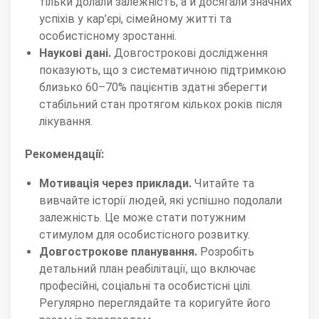
тільки долали залежність, а й досягали значних
успіхів у кар’єрі, сімейному житті та
особистісному зростанні.
Наукові дані.
Довгострокові дослідження
показують, що з систематичною підтримкою
близько 60–70% пацієнтів здатні зберегти
стабільний стан протягом кількох років після
лікування.
Рекомендації:
Мотивація через приклади.
Читайте та
вивчайте історії людей, які успішно подолали
залежність. Це може стати потужним
стимулом для особистісного розвитку.
Довгострокове планування.
Розробіть
детальний план реабілітації, що включає
професійні, соціальні та особистісні цілі.
Регулярно переглядайте та коригуйте його