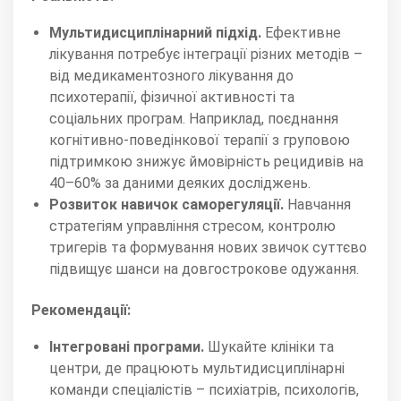
Мультидисциплінарний підхід.
Ефективне
лікування потребує інтеграції різних методів –
від медикаментозного лікування до
психотерапії, фізичної активності та
соціальних програм. Наприклад, поєднання
когнітивно-поведінкової терапії з груповою
підтримкою знижує ймовірність рецидивів на
40–60% за даними деяких досліджень.
Розвиток навичок саморегуляції.
Навчання
стратегіям управління стресом, контролю
тригерів та формування нових звичок суттєво
підвищує шанси на довгострокове одужання.
Рекомендації:
Інтегровані програми.
Шукайте клініки та
центри, де працюють мультидисциплінарні
команди спеціалістів – психіатрів, психологів,