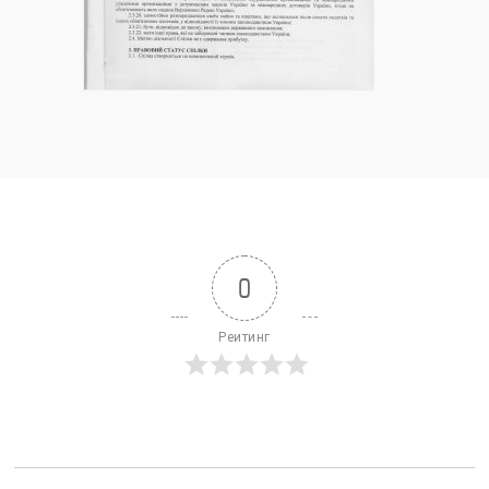
0
Реитинг