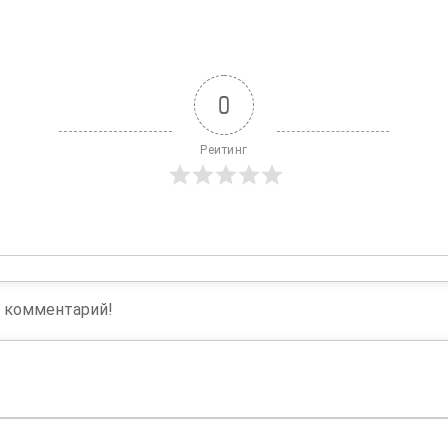
0
Реитинг