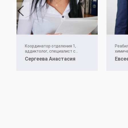
Координатор отделения 1,
Реабил
аддиктолог, специалист с
химиче
коррекции зависимостей
Сергеева Анастасия
Евсе