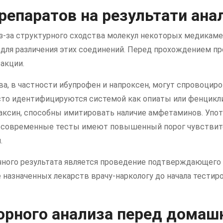
репаратов на результати ана
-за структурного сходства молекул некоторых медикаме
 для различения этих соединений. Перед прохождением п
акции.
, в частности ибупрофен и напроксен, могут спровоцир
то идентифицируются системой как опиаты или фенцикли
аксин, способны имитировать наличие амфетаминов. Упо
я современные тесты имеют повышенный порог чувствите
.
ого результата является проведение подтверждающего 
 назначенных лекарств врачу-наркологу до начала тестир
рного анализа перед домаш