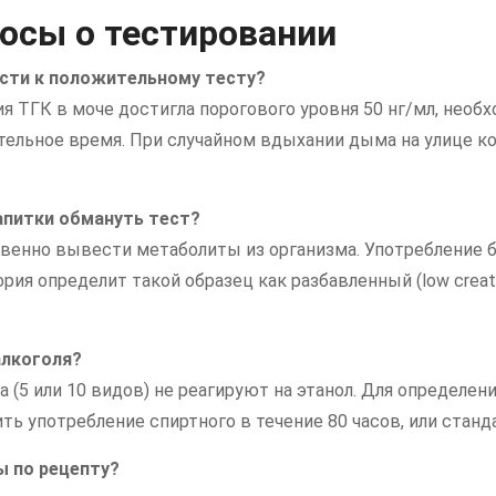
осы о тестировании
ести к положительному тесту?
я ТГК в моче достигла порогового уровня 50 нг/мл, необ
ельное время. При случайном вдыхании дыма на улице к
апитки обмануть тест?
новенно вывести метаболиты из организма. Употребление
рия определит такой образец как разбавленный (low creati
алкоголя?
(5 или 10 видов) не реагируют на этанол. Для определен
ть употребление спиртного в течение 80 часов, или стан
ы по рецепту?