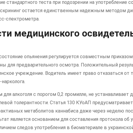
ие стандартного теста при подозрении на употребление 
 скрининг остается единственным надежным методом ди
сс-спектрометра.
ти медицинского освидетель
состояние опьянения регулируется совместным приказо
ы для предварительного осмотра. Положительный результа
нское учреждение. Водитель имеет право отказаться от 
-нарколога.
м для алкоголя с порогом 0,2 промилле, не устанавливает
левой толерантности. Статья 130 КУоАП предусматривае
еактивных метаболитов каннабиса даже через неделю пос
ьтат является основанием для составления протокола об 
ичием следов употребления в биоматериале в украинской