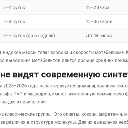
2–4 суток
12–24 часа
2–3 суток
12–36 часов
3–7 суток (до 6 недель)
До 48 часов
т индекса массы тела человека и скорости метаболизма.
есс выведения метаболитов длится дольше средних показ
не видят современную синте
а 2025–2026 годы характеризуется доминированием синт
 альфа-PVP и мефедрон, имеют измененную химическую фо
тов для их выявления.
 классические группы. Это опиаты, кокаин, амфетамін, 
за различия в структуре молекулы. Для их выявления не