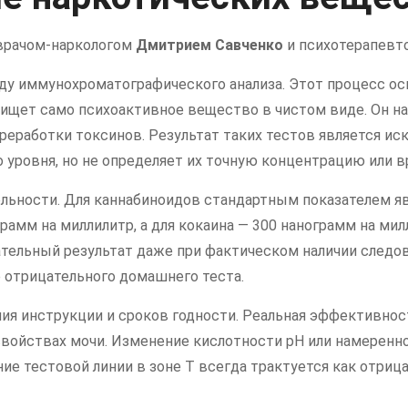
 врачом-наркологом
Дмитрием Савченко
и психотерапев
у иммунохроматографического анализа. Этот процесс ос
е ищет само психоактивное вещество в чистом виде. Он н
ереработки токсинов. Результат таких тестов является и
уровня, но не определяет их точную концентрацию или в
льности. Для каннабиноидов стандартным показателем яв
рамм на миллилитр, а для кокаина — 300 нанограмм на мил
ательный результат даже при фактическом наличии следов
 отрицательного домашнего теста.
ия инструкции и сроков годности. Реальная эффективнос
свойствах мочи. Изменение кислотности pH или намеренн
ие тестовой линии в зоне Т всегда трактуется как отрица