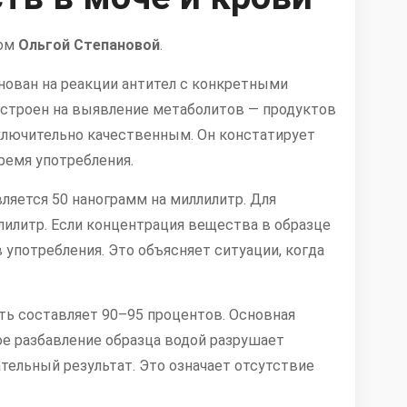
том
Ольгой Степановой
.
нован на реакции антител с конкретными
астроен на выявление метаболитов — продуктов
сключительно качественным. Он констатирует
ремя употребления.
ляется 50 нанограмм на миллилитр. Для
лилитр. Если концентрация вещества в образце
 употребления. Это объясняет ситуации, когда
ть составляет 90–95 процентов. Основная
ое разбавление образца водой разрушает
тельный результат. Это означает отсутствие