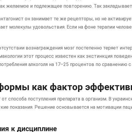
как желаемое и подлежащее повторению. Так закладывает
нтагонист он занимает те же рецепторы, но не активируе
ает молекулы удовольствия. Если на фоне терапии челов
отсутствии вознаграждения мозг постепенно теряет инте
рмакологии этот процесс известен как экстинкция поведе
отребления алкоголя на 17–25 процентов по сравнению с
формы как фактор эффектив
т от способа поступления препарата в организм. В украи
ткие показания. Решение основывается на мотивации пац
ия к дисциплине