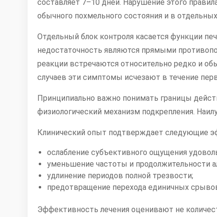
составляет 7–10 дней. Нарушение этого прави
обычного похмельного состояния и в отдельны
Отдельный блок контроля касается функции печ
недостаточность являются прямыми противопо
реакции встречаются относительно редко и об
случаев эти симптомы исчезают в течение перв
Принципиально важно понимать границы действи
физиологический механизм подкрепления. Наил
Клинический опыт подтверждает следующие э
ослабление субъективного ощущения удоволь
уменьшение частоты и продолжительности а
удлинение периодов полной трезвости;
предотвращение перехода единичных срывов
Эффективность лечения оценивают не количест