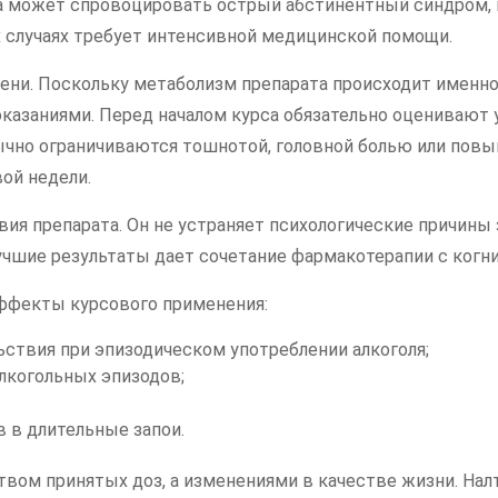
ла может спровоцировать острый абстинентный синдром, 
х случаях требует интенсивной медицинской помощи.
ени. Поскольку метаболизм препарата происходит именно 
казаниями. Перед началом курса обязательно оценивают
ычно ограничиваются тошнотой, головной болью или по
ой недели.
я препарата. Он не устраняет психологические причины 
учшие результаты дает сочетание фармакотерапии с ког
ффекты курсового применения:
ствия при эпизодическом употреблении алкоголя;
лкогольных эпизодов;
 в длительные запои.
вом принятых доз, а изменениями в качестве жизни. Нал