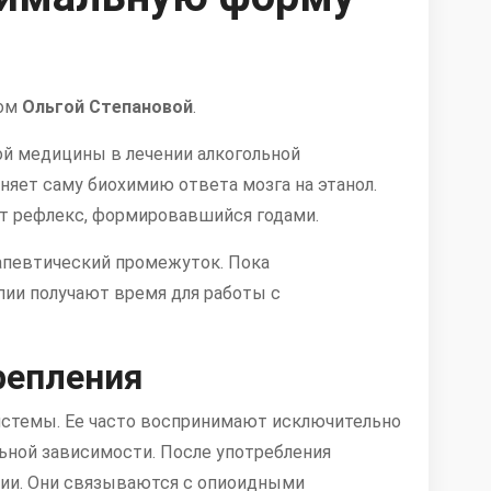
том
Ольгой Степановой
.
ой медицины в лечении алкогольной
няет саму биохимию ответа мозга на этанол.
ет рефлекс, формировавшийся годами.
апевтический промежуток. Пока
пии получают время для работы с
репления
истемы. Ее часто воспринимают исключительно
льной зависимости. После употребления
зии. Они связываются с опиоидными