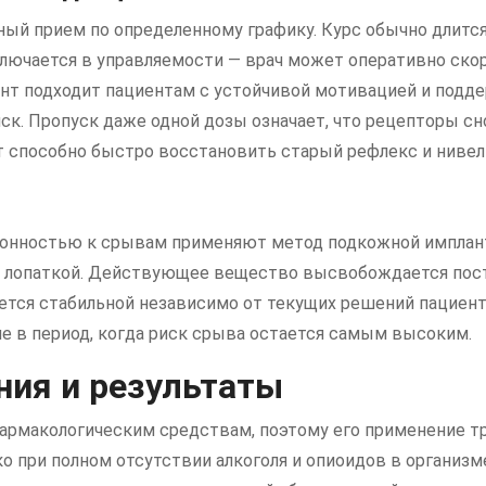
ый прием по определенному графику. Курс обычно длится
лючается в управляемости — врач может оперативно скор
нт подходит пациентам с устойчивой мотивацией и подде
ск. Пропуск даже одной дозы означает, что рецепторы с
нт способно быстро восстановить старый рефлекс и ниве
ы
клонностью к срывам применяют метод подкожной имплан
под лопаткой. Действующее вещество высвобождается пос
ается стабильной независимо от текущих решений пациен
е в период, когда риск срыва остается самым высоким.
ния и результаты
рмакологическим средствам, поэтому его применение тр
ко при полном отсутствии алкоголя и опиоидов в организ