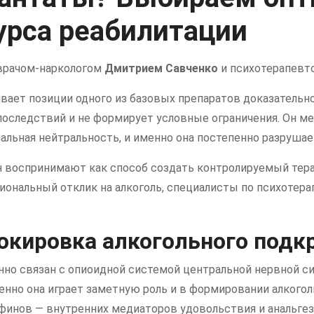
урса реабилитации
 врачом-наркологом
Дмитрием Савченко
и психотерапев
вает позиции одного из базовых препаратов доказательн
 последствий и не формирует условные ограничения. Он ме
льная нейтральность, и именно она постепенно разруша
н воспринимают как способ создать контролируемый тер
ональный отклик на алкоголь, специалисты по психотера
окировка алкогольного подк
но связан с опиоидной системой центральной нервной с
енно она играет заметную роль и в формировании алкого
финов — внутренних медиаторов удовольствия и анальге